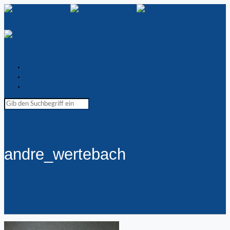
Spiellokal
Chronik
Kontakt
andre_wertebach