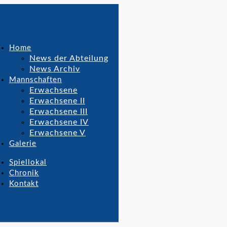
Home
News der Abteilung
News Archiv
Mannschaften
Erwachsene
Erwachsene II
Erwachsene III
Erwachsene IV
Erwachsene V
Galerie
Spiellokal
Chronik
Kontakt