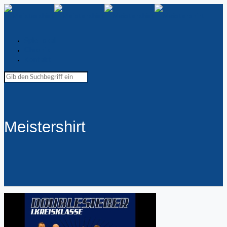
Spiellokal
Chronik
Kontakt
Meistershirt