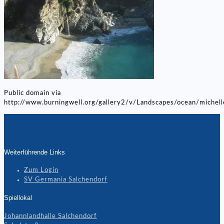
Public domain via
http://www.burningwell.org/gallery2/v/Landscapes/ocean/michell
Weiterführende Links
Zum Login
SV Germania Salchendorf
Spiellokal
Johannlandhalle Salchendorf