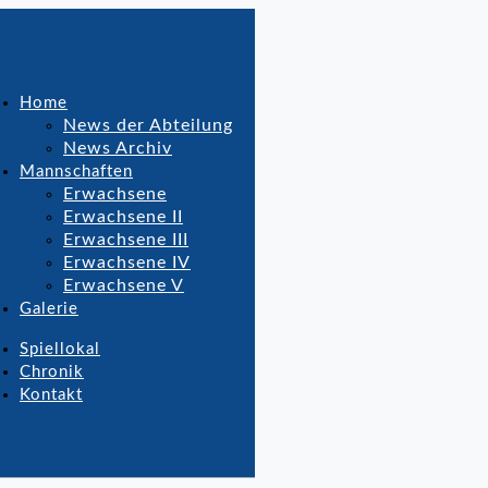
Home
News der Abteilung
News Archiv
Mannschaften
Erwachsene
Erwachsene II
Erwachsene III
Erwachsene IV
Erwachsene V
Galerie
Spiellokal
Chronik
Kontakt