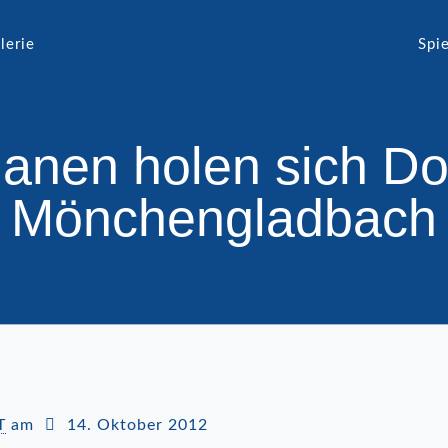
lerie
Spie
nen holen sich Do
Mönchengladbach
T
am
14. Oktober 2012